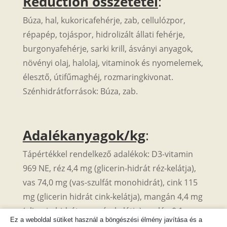
Reduction összetétel
:
Búza, hal, kukoricafehérje, zab, cellulózpor,
répapép, tojáspor, hidrolizált állati fehérje,
burgonyafehérje, sarki krill, ásványi anyagok,
növényi olaj, halolaj, vitaminok és nyomelemek,
élesztő, útifűmaghéj, rozmaringkivonat.
Szénhidrátforrások: Búza, zab.
Adalékanyagok/kg
:
Tápértékkel rendelkező adalékok: D3-vitamin
969 NE, réz 4,4 mg (glicerin-hidrát réz-kelátja),
vas 74,0 mg (vas-szulfát monohidrát), cink 115
mg (glicerin hidrát cink-kelátja), mangán 4,4 mg
(glicerin hidrát mangán-kelátja), szelén 0,1 mg
Ez a weboldal sütiket használ a böngészési élmény javítása és a
(szelenometionin), jód 2,0 mg (vízmentes