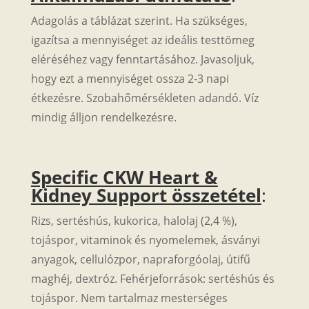
Adagolás a táblázat szerint. Ha szükséges,
igazítsa a mennyiséget az ideális testtömeg
eléréséhez vagy fenntartásához. Javasoljuk,
hogy ezt a mennyiséget ossza 2-3 napi
étkezésre. Szobahőmérsékleten adandó. Víz
mindig álljon rendelkezésre.
Specific CKW Heart &
Kidney Support összetétel
:
Rizs, sertéshús, kukorica, halolaj (2,4 %),
tojáspor, vitaminok és nyomelemek, ásványi
anyagok, cellulózpor, napraforgóolaj, útifű
maghéj, dextróz. Fehérjeforrások: sertéshús és
tojáspor. Nem tartalmaz mesterséges