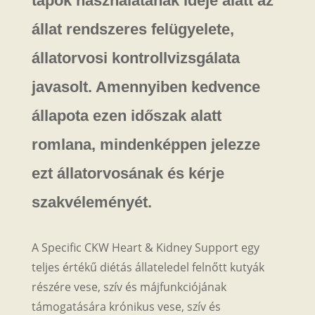
tápok használatának ideje alatt az
állat rendszeres felügyelete,
állatorvosi kontrollvizsgálata
javasolt. Amennyiben kedvence
állapota ezen időszak alatt
romlana, mindenképpen jelezze
ezt állatorvosának és kérje
szakvéleményét.
A Specific CKW Heart & Kidney Support egy
teljes értékű diétás állateledel felnőtt kutyák
részére vese, szív és májfunkciójának
támogatására krónikus vese, szív és