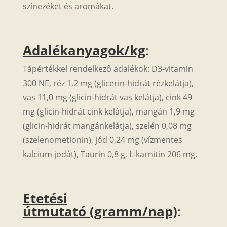
színezéket és aromákat.
Adalékanyagok/kg
:
Tápértékkel rendelkező adalékok: D3-vitamin
300 NE, réz 1,2 mg (glicerin-hidrát rézkelátja),
vas 11,0 mg (glicin-hidrát vas kelátja), cink 49
mg (glicin-hidrát cink kelátja), mangán 1,9 mg
(glicin-hidrát mangánkelátja), szelén 0,08 mg
(szelenometionin), jód 0,24 mg (vízmentes
kalcium jodát), Taurin 0,8 g, L-karnitin 206 mg.
Etetési
útmutató (gramm/nap)
: