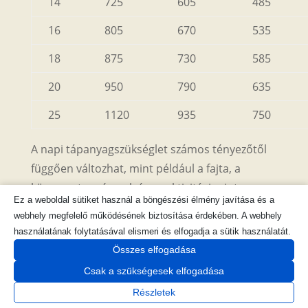
14
725
605
485
16
805
670
535
18
875
730
585
20
950
790
635
25
1120
935
750
A napi tápanyagszükséglet számos tényezőtől
függően változhat, mint például a fajta, a
környezet, az évszak és az aktivitási szint.
Ez a weboldal sütiket használ a böngészési élmény javítása és a
Javasoljuk, hogy kövesse figyelemmel kedvence
webhely megfelelő működésének biztosítása érdekében. A webhely
szükségleteit, és igazítsa az etetését az egyéni
használatának folytatásával elismeri és elfogadja a sütik használatát.
igénynek megfelelően.
Összes elfogadása
Csak a szükségesek elfogadása
Részletek